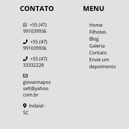
CONTATO
MENU
+55 (47)
Home
991039936
Filhotes
Blog
+55 (47)
Galeria
991039936
Contato
+55 (47)
Envie um
33332228
depoimento
giovannapos
selt@yahoo.
com.br
Indaial -
SC