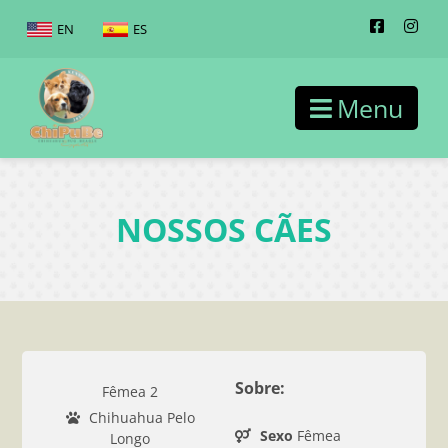
EN
ES
Menu
NOSSOS CÃES
Sobre:
Fêmea 2
Chihuahua Pelo
Sexo
Fêmea
Longo