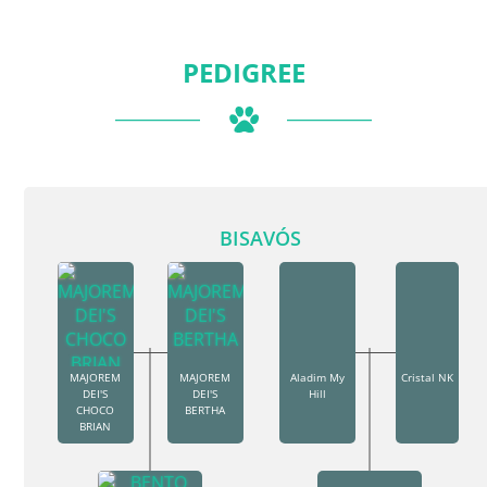
PEDIGREE
BISAVÓS
MAJOREM
MAJOREM
Aladim My
Cristal NK
DEI'S
DEI'S
Hill
CHOCO
BERTHA
BRIAN