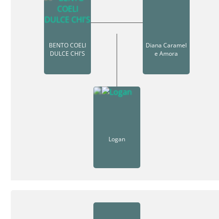
BENTO COELI
Diana Caramel
DULCE CHI'S
e Amora
Logan