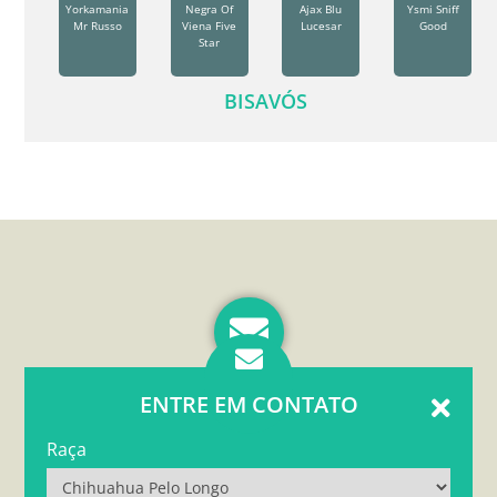
Yorkamania
Negra Of
Ajax Blu
Ysmi Sniff
Mr Russo
Viena Five
Lucesar
Good
Star
BISAVÓS
ENTRE EM CONTATO
Raça