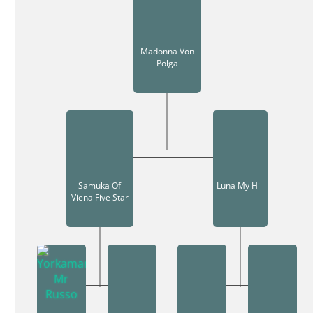
Madonna Von
Polga
Samuka Of
Luna My Hill
Viena Five Star