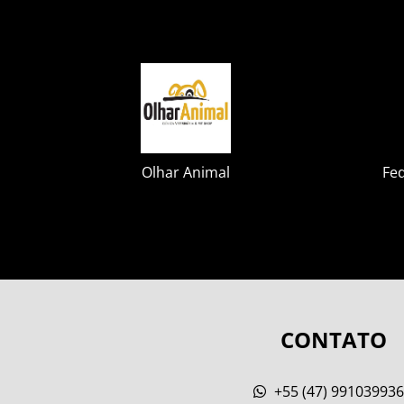
Olhar Animal
Fe
CONTATO
+55 (47) 99103993