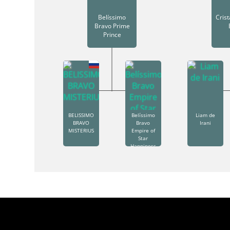
Belíssimo
Crist
Bravo Prime
Prince
BELISSIMO
Belíssimo
Liam de
BRAVO
Bravo
Irani
MISTERIUS
Empire of
Star
Happiness