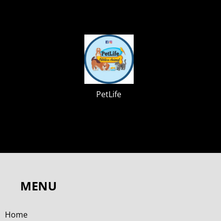
PetLife
MENU
Home