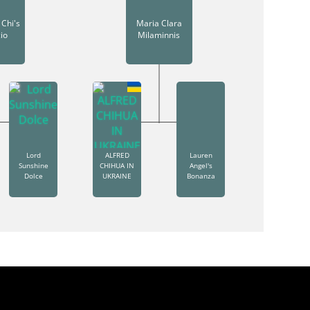
 Chi's
Maria Clara
io
Milaminnis
Lord
ALFRED
Lauren
Sunshine
CHIHUA IN
Angel's
Dolce
UKRAINE
Bonanza