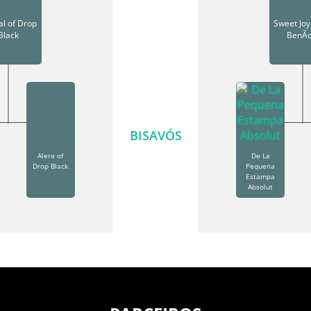
al of Drop
Sweet Joy
Black
BenÃ­c
BISAVÓS
Alera of
De La
Drop Black
Pequena
Estampa
Absolut